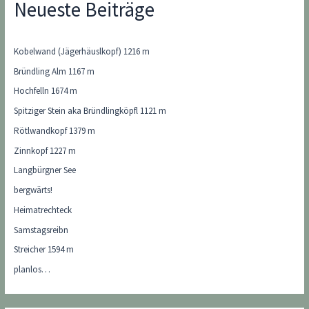
Neueste Beiträge
Kobelwand (Jägerhäuslkopf) 1216 m
Bründling Alm 1167 m
Hochfelln 1674 m
Spitziger Stein aka Bründlingköpfl 1121 m
Rötlwandkopf 1379 m
Zinnkopf 1227 m
Langbürgner See
bergwärts!
Heimatrechteck
Samstagsreibn
Streicher 1594 m
planlos…