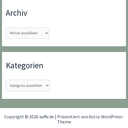
Archiv
A
r
c
h
i
Kategorien
v
K
a
t
e
g
Copyright © 2026 auffe.de | Präsentiert von
Astra-WordPress-
o
Theme
r