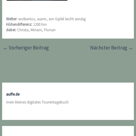
Wetter:
wolkenlos, warm, am Gipfel leicht windig
Höhendifferenz:
1200 hm
dabei:
Christa, Miriam, Florian
←
Vorheriger Beitrag
Nächster Beitrag
→
auffe.de
mein kleines digitales Tourentagebuch