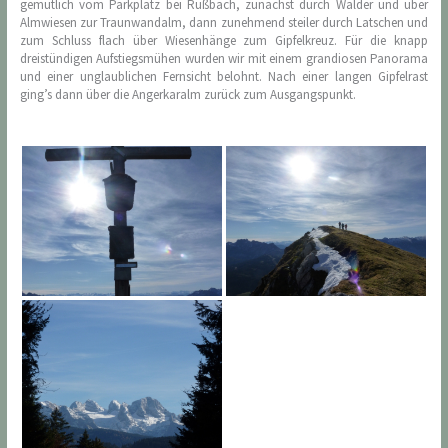
gemütlich vom Parkplatz bei Rußbach, zunächst durch Wälder und über
Almwiesen zur Traunwandalm, dann zunehmend steiler durch Latschen und
zum Schluss flach über Wiesenhänge zum Gipfelkreuz. Für die knapp
dreistündigen Aufstiegsmühen wurden wir mit einem grandiosen Panorama
und einer unglaublichen Fernsicht belohnt. Nach einer langen Gipfelrast
ging’s dann über die Angerkaralm zurück zum Ausgangspunkt.