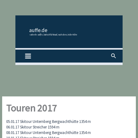
Zum
Inhalt
springen
auffe.de
«adverb» auf|fe, bairisch für hinauf, nach oben, in die Höhe
Suchen
Touren 2017
05.01.17 Skitour Unternberg Bergwachthütte 1354 m
06.01.17 Skitour Streicher 1594 m
08.01.17 Skitour Unternberg Bergwachthütte 1354 m