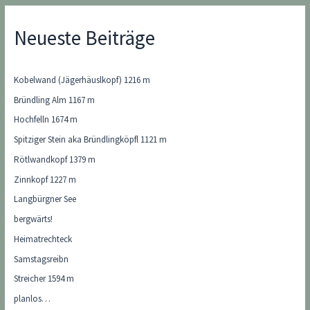
Neueste Beiträge
Kobelwand (Jägerhäuslkopf) 1216 m
Bründling Alm 1167 m
Hochfelln 1674 m
Spitziger Stein aka Bründlingköpfl 1121 m
Rötlwandkopf 1379 m
Zinnkopf 1227 m
Langbürgner See
bergwärts!
Heimatrechteck
Samstagsreibn
Streicher 1594 m
planlos…