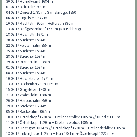
30.06.17 Hörndlwand 1684 m
01.07.17 Reiteralm 980 m
04.07.17 Zwiesel 1782 m, Gamsknogel 1750
06.07.17 Engelstein 972 m
10.07.17 Rachlalm 920m, Hefteralm 880 m
13.07.17 Roßgassenkopf 1671 m (Rauschberg)
18.07.17 Hochfelln 1671 m
20.07.17 Streicher 1594 m
22.07.17 Feldlahnalm 955 m
25.07.17 Streicher 1594 m
28.07.17 Streicher 1594 m
29.07.17 Brandstein 1138 m
01.08.17 Streicher 1594 m
08.08.17 Streicher 1594 m
10.08.17 Hochstaufen 1771 m
13.08.17 Rechenbergalm 1160 m
15.08.17 Geigelstein 1808 m
21.08.17 Zwieselalm 1386 m
26.08.17 Harbachalm 850 m
29.08.17 Streicher 1594 m
05.09.17 Bäckeralm 1067 m
10.09.17 Österlekopf 1220 m + Dreiländerblick 1085 m // Hündle 1111m
11.09.17 Österlekopf 1220 m + Dreiländerblick 1085 m
12.09.17 Hochgrat 1834 m // Österlekopf 1220 m + Dreiländerblick 1085 m
13.09.17 Imberghaus 1125 m + Fluh 1391 m + Österlekopf 1220 m +