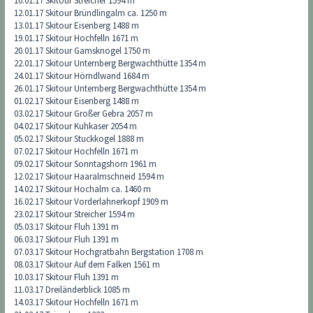
10.01.17 Skitour Streicher 1594 m
12.01.17 Skitour Bründlingalm ca. 1250 m
13.01.17 Skitour Eisenberg 1488 m
19.01.17 Skitour Hochfelln 1671 m
20.01.17 Skitour Gamsknogel 1750 m
22.01.17 Skitour Unternberg Bergwachthütte 1354 m
24.01.17 Skitour Hörndlwand 1684 m
26.01.17 Skitour Unternberg Bergwachthütte 1354 m
01.02.17 Skitour Eisenberg 1488 m
03.02.17 Skitour Großer Gebra 2057 m
04.02.17 Skitour Kuhkaser 2054 m
05.02.17 Skitour Stuckkogel 1888 m
07.02.17 Skitour Hochfelln 1671 m
09.02.17 Skitour Sonntagshorn 1961 m
12.02.17 Skitour Haaralmschneid 1594 m
14.02.17 Skitour Hochalm ca. 1460 m
16.02.17 Skitour Vorderlahnerkopf 1909 m
23.02.17 Skitour Streicher 1594 m
05.03.17 Skitour Fluh 1391 m
06.03.17 Skitour Fluh 1391 m
07.03.17 Skitour Hochgratbahn Bergstation 1708 m
08.03.17 Skitour Auf dem Falken 1561 m
10.03.17 Skitour Fluh 1391 m
11.03.17 Dreiländerblick 1085 m
14.03.17 Skitour Hochfelln 1671 m