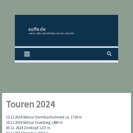
Zum
Inhalt
springen
auffe.de
«adverb» auf|fe, bairisch für hinauf, nach oben, in die Höhe
Suchen
Touren 2024
13.12.2024 Skitour Dürrnbachschneid ca. 1730 m
10.12.2024 Skitour Eisenberg 1488 m
05.12..2024 Zinnkopf 1227 m