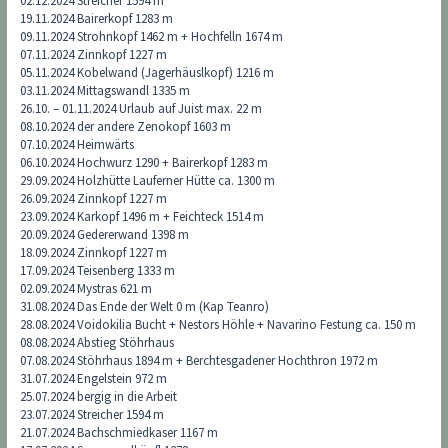
02.12.2024 Streicher 1594 m
19.11.2024 Bairerkopf 1283 m
09.11.2024 Strohnkopf 1462 m + Hochfelln 1674 m
07.11.2024 Zinnkopf 1227 m
05.11.2024 Kobelwand (Jagerhäuslkopf) 1216 m
03.11.2024 Mittagswandl 1335 m
26.10. – 01.11.2024 Urlaub auf Juist max. 22 m
08.10.2024 der andere Zenokopf 1603 m
07.10.2024 Heimwärts
06.10.2024 Hochwurz 1290 + Bairerkopf 1283 m
29.09.2024 Holzhütte Lauferner Hütte ca. 1300 m
26.09.2024 Zinnkopf 1227 m
23.09.2024 Karkopf 1496 m + Feichteck 1514 m
20.09.2024 Gedererwand 1398 m
18.09.2024 Zinnkopf 1227 m
17.09.2024 Teisenberg 1333 m
02.09.2024 Mystras 621 m
31.08.2024 Das Ende der Welt 0 m (Kap Teanro)
28.08.2024 Voidokilia Bucht + Nestors Höhle + Navarino Festung ca. 150 m
08.08.2024 Abstieg Stöhrhaus
07.08.2024 Stöhrhaus 1894 m + Berchtesgadener Hochthron 1972 m
31.07.2024 Engelstein 972 m
25.07.2024 bergig in die Arbeit
23.07.2024 Streicher 1594 m
21.07.2024 Bachschmiedkaser 1167 m