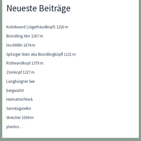
Neueste Beiträge
Kobelwand (Jägerhäuslkopf) 1216 m
Bründling Alm 1167 m
Hochfelln 1674 m
Spitziger Stein aka Bründlingköpfl 1121 m
Rötlwandkopf 1379 m
Zinnkopf 1227 m
Langbürgner See
bergwärts!
Heimatrechteck
Samstagsreibn
Streicher 1594 m
planlos…