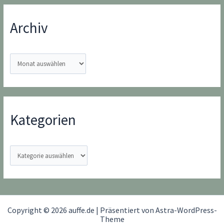
Archiv
A
r
c
h
i
Kategorien
v
K
a
t
e
g
Copyright © 2026 auffe.de | Präsentiert von
Astra-WordPress-
o
Theme