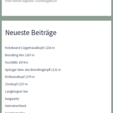
mein kleines digitales Tourentagebuch
Neueste Beiträge
Kobelwand (Jägerhäuslkopf) 1216 m
Bründling Alm 1167 m
Hochfelln 1674 m
Spitziger Stein aka Bründlingköpfl 1121 m
Rötlwandkopf 1379 m
Zinnkopf 1227 m
Langbürgner See
bergwärts!
Heimatrechteck