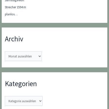
Samstagsreibn
Streicher 1594 m
planlos…
Archiv
A
r
c
h
i
Kategorien
v
K
a