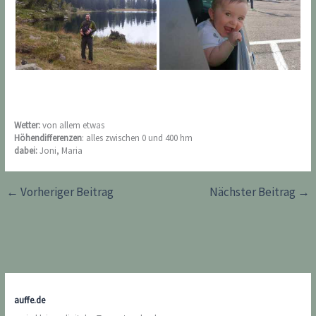
Wetter:
von allem etwas
Höhendifferenzen
: alles zwischen 0 und 400 hm
dabei:
Joni, Maria
←
Vorheriger Beitrag
Nächster Beitrag
→
auffe.de