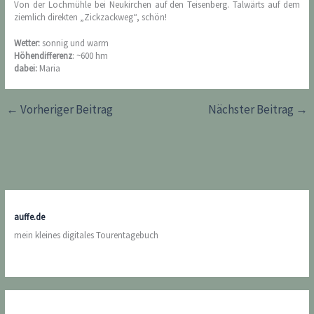
Von der Lochmühle bei Neukirchen auf den Teisenberg. Talwärts auf dem
ziemlich direkten „Zickzackweg“, schön!
Wetter:
sonnig und warm
Höhendifferenz
: ~600 hm
dabei:
Maria
←
Vorheriger Beitrag
Nächster Beitrag
→
auffe.de
mein kleines digitales Tourentagebuch