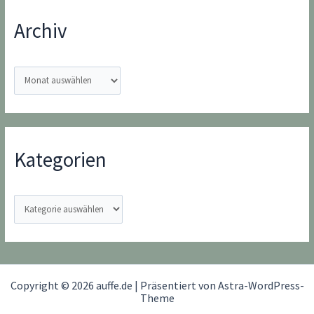
Archiv
A
r
c
h
i
Kategorien
v
K
a
t
e
g
Copyright © 2026 auffe.de | Präsentiert von
Astra-WordPress-
o
Theme
r