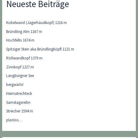
Neueste Beiträge
Kobelwand (Jägerhäuslkopf) 1216 m
Bründling Alm 1167 m
Hochfelln 1674 m
Spitziger Stein aka Bründlingköpfl 1121 m
Rötlwandkopf 1379 m
Zinnkopf 1227 m
Langbürgner See
bergwärts!
Heimatrechteck
Samstagsreibn
Streicher 1594 m
planlos…