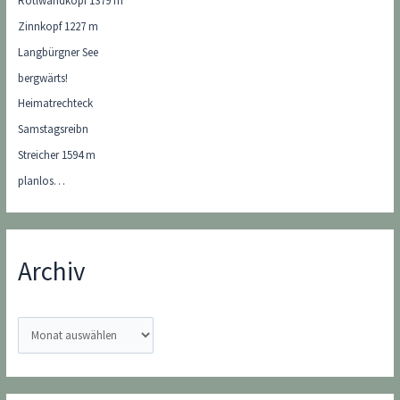
Rötlwandkopf 1379 m
Zinnkopf 1227 m
Langbürgner See
bergwärts!
Heimatrechteck
Samstagsreibn
Streicher 1594 m
planlos…
Archiv
A
r
c
h