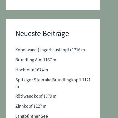
Neueste Beiträge
Kobelwand (Jägerhäuslkopf) 1216 m
Bründling Alm 1167 m
Hochfelln 1674 m
Spitziger Stein aka Bründlingköpfl 1121
m
Rötlwandkopf 1379 m
Zinnkopf 1227 m
Langbürgner See