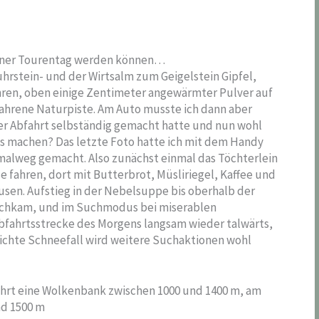
höner Tourentag werden können…
rstein- und der Wirtsalm zum Geigelstein Gipfel,
ahren, oben einige Zentimeter angewärmter Pulver auf
ahrene Naturpiste. Am Auto musste ich dann aber
 der Abfahrt selbständig gemacht hatte und nun wohl
s machen? Das letzte Foto hatte ich mit dem Handy
rmalweg gemacht. Also zunächst einmal das Töchterlein
fahren, dort mit Butterbrot, Müsliriegel, Kaffee und
sen. Aufstieg in der Nebelsuppe bis oberhalb der
urchkam, und im Suchmodus bei miserablen
Abfahrtsstrecke des Morgens langsam wieder talwärts,
leichte Schneefall wird weitere Suchaktionen wohl
ahrt eine Wolkenbank zwischen 1000 und 1400 m, am
nd 1500 m