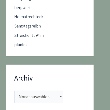
bergwärts!
Heimatrechteck
Samstagsreibn
Streicher 1594 m
planlos…
Archiv
A
r