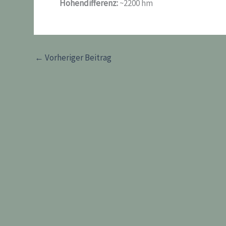
Höhendifferenz:
~2200 hm
←
Vorheriger Beitrag