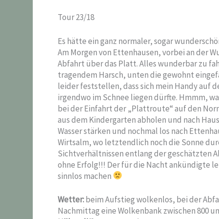
Tour 23/18
Es hätte ein ganz normaler, sogar wundersc
Am Morgen von Ettenhausen, vorbei an der Wuh
Abfahrt über das Platt. Alles wunderbar zu f
tragendem Harsch, unten die gewohnt eingef
leider feststellen, dass sich mein Handy auf
irgendwo im Schnee liegen dürfte. Hmmm, wa
bei der Einfahrt der „Plattroute“ auf den No
aus dem Kindergarten abholen und nach Hause 
Wasser stärken und nochmal los nach Ettenhau
Wirtsalm, wo letztendlich noch die Sonne d
Sichtverhältnissen entlang der geschätzten 
ohne Erfolg!!! Der für die Nacht ankündigte 
sinnlos machen
Wetter:
beim Aufstieg wolkenlos, bei der Abf
Nachmittag eine Wolkenbank zwischen 800 u