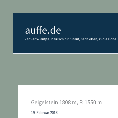
Zum
Inhalt
springen
auffe.de
«adverb» auf|fe, bairisch für hinauf, nach oben, in die Höhe
Geigelstein 1808 m, P. 1550 m
19. Februar 2018