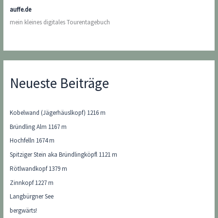
auffe.de
mein kleines digitales Tourentagebuch
Neueste Beiträge
Kobelwand (Jägerhäuslkopf) 1216 m
Bründling Alm 1167 m
Hochfelln 1674 m
Spitziger Stein aka Bründlingköpfl 1121 m
Rötlwandkopf 1379 m
Zinnkopf 1227 m
Langbürgner See
bergwärts!