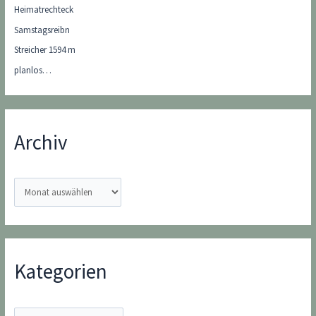
Heimatrechteck
Samstagsreibn
Streicher 1594 m
planlos…
Archiv
A
r
c
h
i
Kategorien
v
K