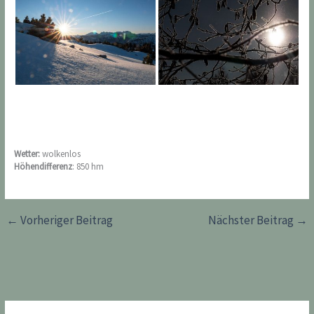
Wetter:
wolkenlos
Höhendifferenz
: 850 hm
←
Vorheriger Beitrag
Nächster Beitrag
→