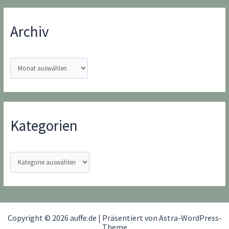
Archiv
A
r
c
h
i
Kategorien
v
K
a
t
e
g
Copyright © 2026 auffe.de | Präsentiert von
Astra-WordPress-
o
Theme