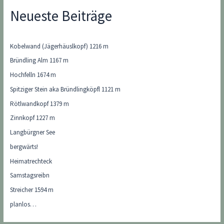
Neueste Beiträge
Kobelwand (Jägerhäuslkopf) 1216 m
Bründling Alm 1167 m
Hochfelln 1674 m
Spitziger Stein aka Bründlingköpfl 1121 m
Rötlwandkopf 1379 m
Zinnkopf 1227 m
Langbürgner See
bergwärts!
Heimatrechteck
Samstagsreibn
Streicher 1594 m
planlos…