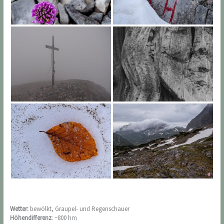
Wetter:
bewölkt, Graupel- und Regenschauer
Höhendifferenz
: ~800 hm