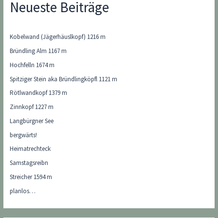
Neueste Beiträge
Kobelwand (Jägerhäuslkopf) 1216 m
Bründling Alm 1167 m
Hochfelln 1674 m
Spitziger Stein aka Bründlingköpfl 1121 m
Rötlwandkopf 1379 m
Zinnkopf 1227 m
Langbürgner See
bergwärts!
Heimatrechteck
Samstagsreibn
Streicher 1594 m
planlos…