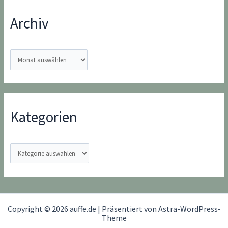
Archiv
A
r
c
h
i
Kategorien
v
K
a
t
e
g
Copyright © 2026 auffe.de | Präsentiert von
Astra-WordPress-
o
Theme