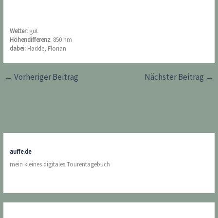
Wetter:
gut
Höhendifferenz
: 850 hm
dabei:
Hadde, Florian
←
Vorheriger Beitrag
Nächster Beitrag
→
auffe.de
mein kleines digitales Tourentagebuch