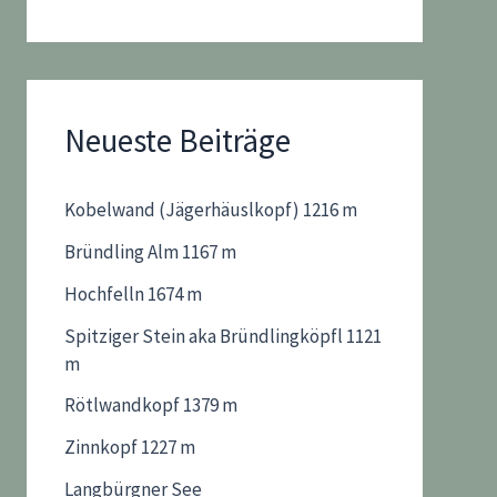
Neueste Beiträge
Kobelwand (Jägerhäuslkopf) 1216 m
Bründling Alm 1167 m
Hochfelln 1674 m
Spitziger Stein aka Bründlingköpfl 1121
m
Rötlwandkopf 1379 m
Zinnkopf 1227 m
Langbürgner See