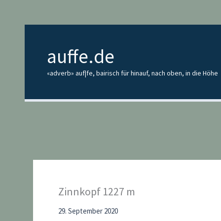
Zum
Inhalt
springen
auffe.de
«adverb» auf|fe, bairisch für hinauf, nach oben, in die Höhe
Zinnkopf 1227 m
29. September 2020