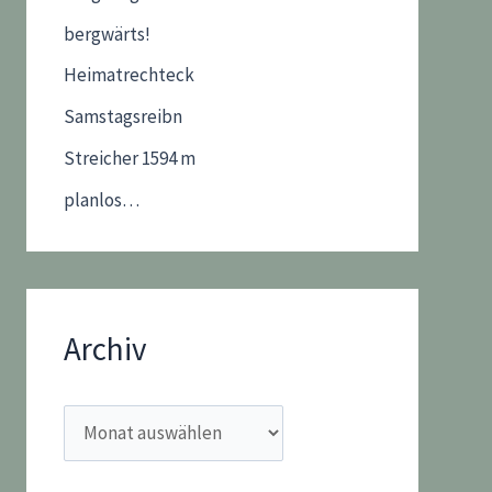
bergwärts!
Heimatrechteck
Samstagsreibn
Streicher 1594 m
planlos…
Archiv
A
r