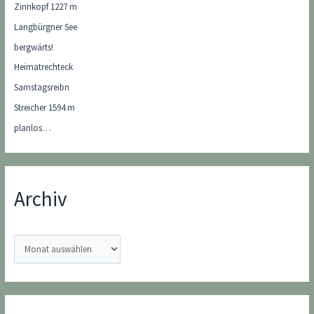
Zinnkopf 1227 m
Langbürgner See
bergwärts!
Heimatrechteck
Samstagsreibn
Streicher 1594 m
planlos…
Archiv
A
r
c
h