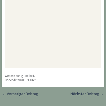
Wetter:
sonnig und heiß
Höhendifferenz
: ~350 hm
←
Vorheriger Beitrag
Nächster Beitrag
→