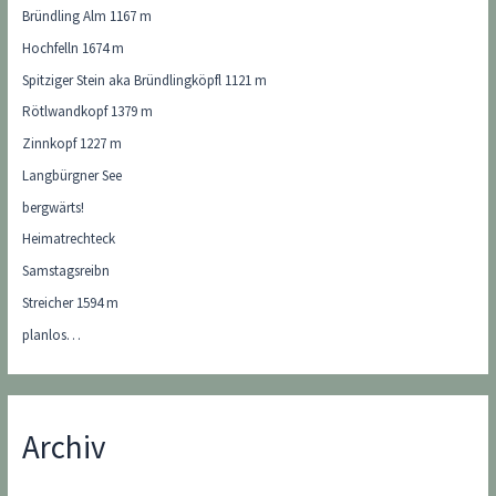
Bründling Alm 1167 m
Hochfelln 1674 m
Spitziger Stein aka Bründlingköpfl 1121 m
Rötlwandkopf 1379 m
Zinnkopf 1227 m
Langbürgner See
bergwärts!
Heimatrechteck
Samstagsreibn
Streicher 1594 m
planlos…
Archiv