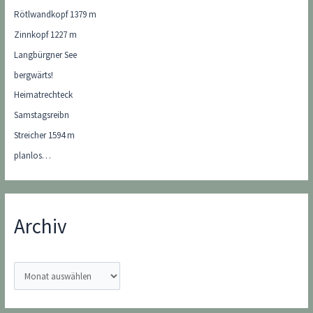
Rötlwandkopf 1379 m
Zinnkopf 1227 m
Langbürgner See
bergwärts!
Heimatrechteck
Samstagsreibn
Streicher 1594 m
planlos…
Archiv
A
r
c