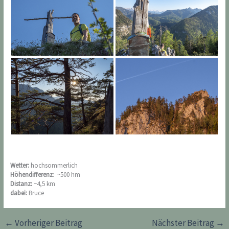
Wetter:
hochsommerlich
Höhendifferenz
: ~500 hm
Distanz:
~4,5 km
dabei:
Bruce
←
Vorheriger Beitrag
Nächster Beitrag
→