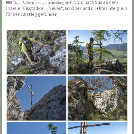
on Nord nach Süd
ab dem
BBB-Tour: Falkensteinüberschreitung v
Inzeller Eisstadion. „Neues“, schönes und direktes Steiglein
für den Abstieg gefunden.