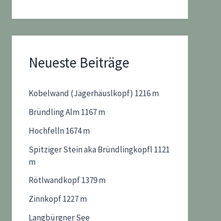
Neueste Beiträge
Kobelwand (Jägerhäuslkopf) 1216 m
Bründling Alm 1167 m
Hochfelln 1674 m
Spitziger Stein aka Bründlingköpfl 1121
m
Rötlwandkopf 1379 m
Zinnkopf 1227 m
Langbürgner See