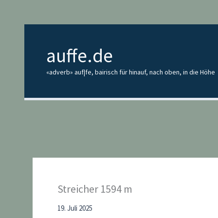
Zum
Inhalt
springen
auffe.de
«adverb» auf|fe, bairisch für hinauf, nach oben, in die Höhe
Streicher 1594 m
19. Juli 2025