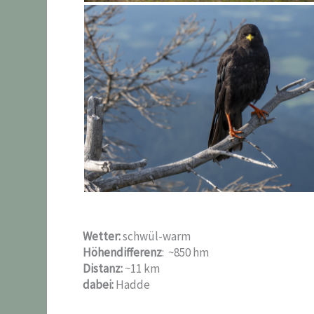
Wetter:
schwül-warm
Höhendifferenz
: ~850 hm
Distanz:
~11 km
dabei:
Hadde