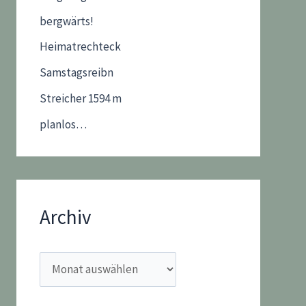
bergwärts!
Heimatrechteck
Samstagsreibn
Streicher 1594 m
planlos…
Archiv
A
r