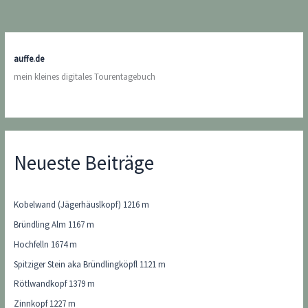
auffe.de
mein kleines digitales Tourentagebuch
Neueste Beiträge
Kobelwand (Jägerhäuslkopf) 1216 m
Bründling Alm 1167 m
Hochfelln 1674 m
Spitziger Stein aka Bründlingköpfl 1121 m
Rötlwandkopf 1379 m
Zinnkopf 1227 m