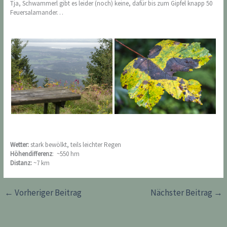
Tja, Schwammerl gibt es leider (noch) keine, dafür bis zum Gipfel knapp 50
Feuersalamander…
Wetter:
stark bewölkt, teils leichter Regen
Höhendifferenz
: ~550 hm
Distanz:
~7 km
←
Vorheriger Beitrag
Nächster Beitrag
→