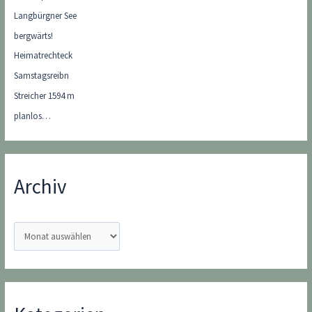
Langbürgner See
bergwärts!
Heimatrechteck
Samstagsreibn
Streicher 1594 m
planlos…
Archiv
A
r
c
h
i