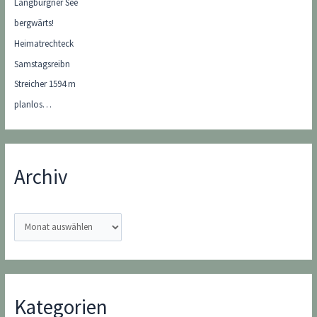
Langbürgner See
bergwärts!
Heimatrechteck
Samstagsreibn
Streicher 1594 m
planlos…
Archiv
A
r
c
h
i
Kategorien
v