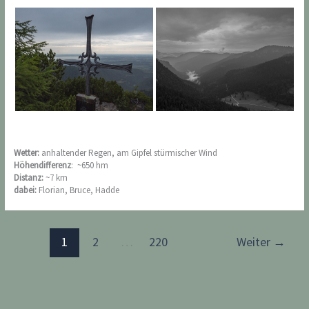
Wetter:
anhaltender Regen, am Gipfel stürmischer Wind
Höhendifferenz
: ~650 hm
Distanz:
~7 km
dabei:
Florian, Bruce, Hadde
1
2
…
220
Weiter
→