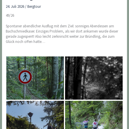
24. Juli 2026
/
Bergtour
49/26
Spontaner abendlicher Ausflug mit dem Ziel: sonniges Abendessen am
Bachschmiedkaser. Einziges Problem, als wir dort ankamen wurde dieser
gerade zugesperrt! Also leicht zerknirscht weiter zur Bründling, die zum
Glück noch offen hatte…