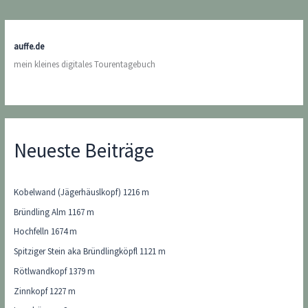
auffe.de
mein kleines digitales Tourentagebuch
Neueste Beiträge
Kobelwand (Jägerhäuslkopf) 1216 m
Bründling Alm 1167 m
Hochfelln 1674 m
Spitziger Stein aka Bründlingköpfl 1121 m
Rötlwandkopf 1379 m
Zinnkopf 1227 m