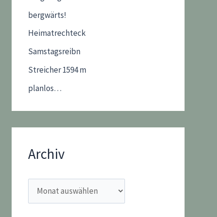
bergwärts!
Heimatrechteck
Samstagsreibn
Streicher 1594 m
planlos…
Archiv
A
r