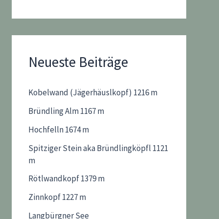
Neueste Beiträge
Kobelwand (Jägerhäuslkopf) 1216 m
Bründling Alm 1167 m
Hochfelln 1674 m
Spitziger Stein aka Bründlingköpfl 1121
m
Rötlwandkopf 1379 m
Zinnkopf 1227 m
Langbürgner See