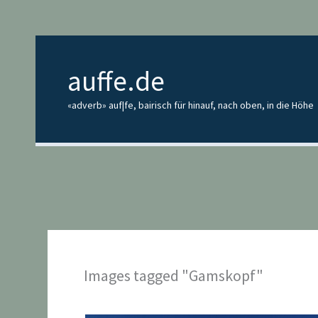
Zum
Inhalt
springen
auffe.de
«adverb» auf|fe, bairisch für hinauf, nach oben, in die Höhe
Images tagged "Gamskopf"