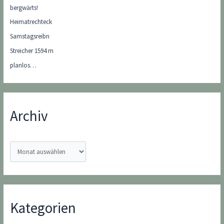
bergwärts!
Heimatrechteck
Samstagsreibn
Streicher 1594 m
planlos…
Archiv
A
r
c
h
i
Kategorien
v