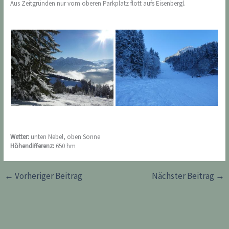
Aus Zeitgründen nur vom oberen Parkplatz flott aufs Eisenbergl.
Wetter:
unten Nebel, oben Sonne
Höhendifferenz:
650 hm
←
Vorheriger Beitrag
Nächster Beitrag
→