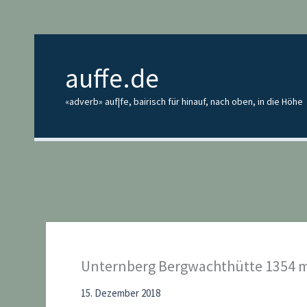
Zum
Inhalt
springen
auffe.de
«adverb» auf|fe, bairisch für hinauf, nach oben, in die Höhe
Unternberg Bergwachthütte 1354 
15. Dezember 2018