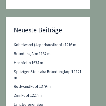
Neueste Beiträge
Kobelwand (Jägerhäuslkopf) 1216 m
Bründling Alm 1167 m
Hochfelln 1674 m
Spitziger Stein aka Bründlingköpfl 1121
m
Rötlwandkopf 1379 m
Zinnkopf 1227 m
Langbürgner See