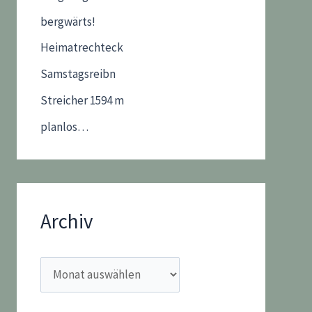
bergwärts!
Heimatrechteck
Samstagsreibn
Streicher 1594 m
planlos…
Archiv
A
r