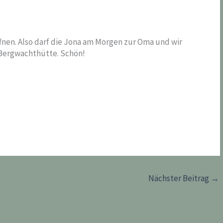
fnen. Also darf die Jona am Morgen zur Oma und wir
 Bergwachthütte. Schön!
Nächster Beitrag
→