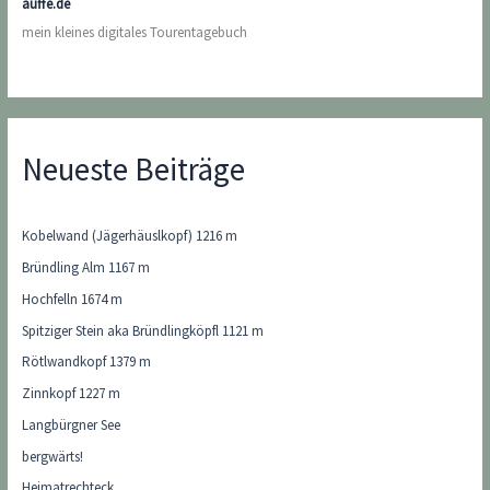
auffe.de
mein kleines digitales Tourentagebuch
Neueste Beiträge
Kobelwand (Jägerhäuslkopf) 1216 m
Bründling Alm 1167 m
Hochfelln 1674 m
Spitziger Stein aka Bründlingköpfl 1121 m
Rötlwandkopf 1379 m
Zinnkopf 1227 m
Langbürgner See
bergwärts!
Heimatrechteck