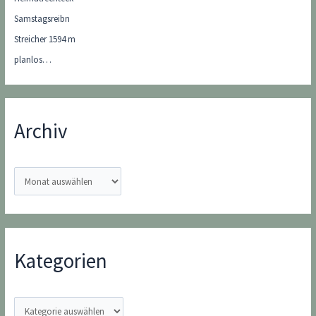
Samstagsreibn
Streicher 1594 m
planlos…
Archiv
A
r
c
h
i
Kategorien
v
K