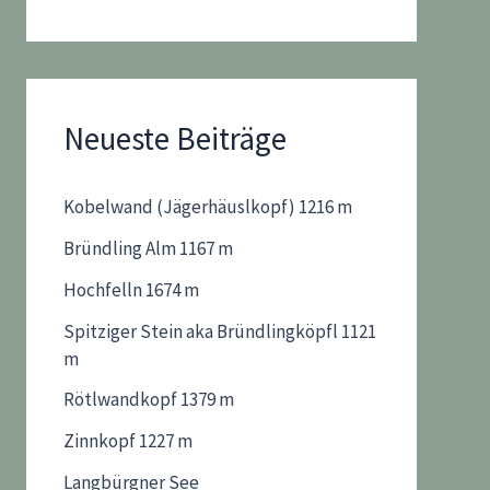
Neueste Beiträge
Kobelwand (Jägerhäuslkopf) 1216 m
Bründling Alm 1167 m
Hochfelln 1674 m
Spitziger Stein aka Bründlingköpfl 1121
m
Rötlwandkopf 1379 m
Zinnkopf 1227 m
Langbürgner See