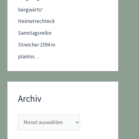
bergwärts!
Heimatrechteck
Samstagsreibn
Streicher 1594 m
planlos…
Archiv
A
r