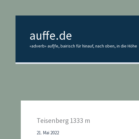
Zum
Inhalt
springen
auffe.de
«adverb» auf|fe, bairisch für hinauf, nach oben, in die Höhe
Teisenberg 1333 m
21. Mai 2022